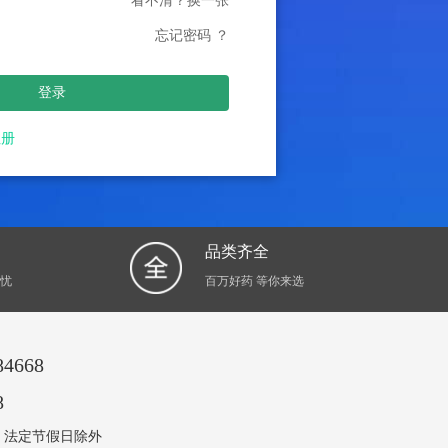
看不清？换一张
忘记密码 ？
登录
注册
品类齐全
无忧
百万好药 等你来选
4668
8
至周五 法定节假日除外