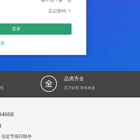
看不清？换一张
忘记密码 ？
登录
注册
品类齐全
无忧
百万好药 等你来选
4668
8
至周五 法定节假日除外